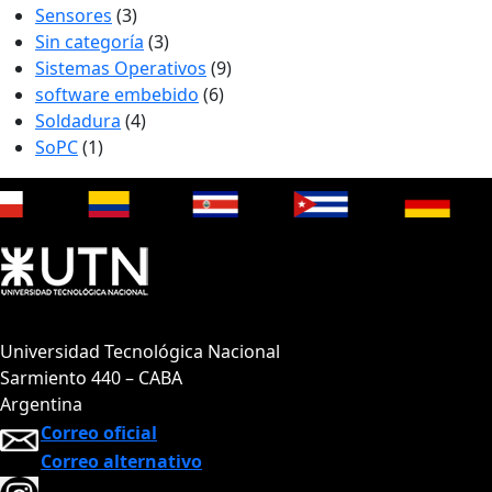
Sensores
(3)
Sin categoría
(3)
Sistemas Operativos
(9)
software embebido
(6)
Soldadura
(4)
SoPC
(1)
Universidad Tecnológica Nacional
Sarmiento 440 – CABA
Argentina
Correo oficial
Correo alternativo